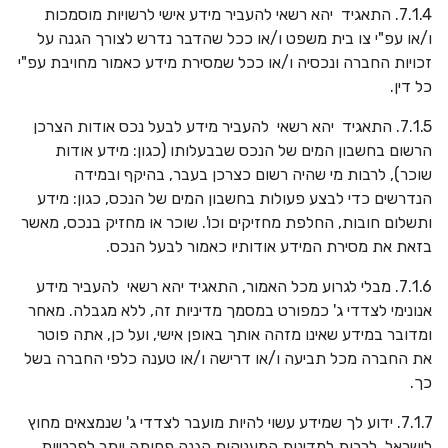
7.1.4. התאגיד יהא רשאי להעביר מידע אישי לרשויות מוסמכות
ו/או עפ"י צו בית משפט ו/או ככל שהדבר נדרש לצורך הגנה על
זכויות החברה ונכסיה ו/או ככל שמסירת מידע כאמור מחויבת עפ"י
כל דין.
7.1.5. התאגיד יהא רשאי להעביר מידע לבעל נכס אודות הצרכן
הרשום בחשבון המים של הנכס שבבעלותו (כגון: מידע אודות
שוכר), לרבות מי שהיה רשום כצרכן בעבר, בהיקף ובמידה
הנדרשים כדי לבצע פעולות בחשבון המים של הנכס, כגון: מידע
ותשלום חובות, החלפת מחזיקים וכו'. שוכר או מחזיק בנכס, מאשר
בזאת את מסירת המידע אודותיו כאמור לבעל הנכס.
7.1.6. מבלי לגרוע מכל האמור, התאגיד יהא רשאי להעביר מידע
אנונימי לצדדי ג' כמפורט במסמך מדיניות זה, ללא מגבלה. מאחר
ומדובר במידע שאינו מזהה אותך באופן אישי, ועל כן, אתה פוטר
את החברה מכל תביעה ו/או דרישה ו/או טענה כלפי החברה בשל
כך.
7.1.7. ידוע לך שמידע עשוי להיות מועבר לצדדי ג' שנמצאים מחוץ
לישראל, לרבות למדינות המעניקות הגנה פחותה יותר לפרטיות