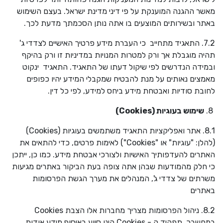
מאשר ההגנה המוענקת על פי דיני מדינת ישראל. בעצם השימוש
באתר ובשירותים המוצעים בו אתה נותן הסכמתך מדעת לכך.
7.2. התאגיד מתחייב כי העברת מידע פרטיך האישיים לצדדי ג'
תהיה מוגבלת אך ורק למטרות המנויות במדיניות זו ורק בהיקף
ובמידה הנדרשים לפי שיקול דעתו של התאגיד. התאגיד ינקוט
מאמצים נאותים על מנת להבטיח שמקבלי המידע יהיו כפופים
לחובת סודיות ואבטחת מידע ביחס למידע, לפי כל דין.
8.
שימוש בעוגיות (
Cookies
)
8.1. אתר ואפליקציות התאגיד משתמשים בעוגיות (
Cookies
)
(להלן: "עוגיות" או "
Cookies
") לאימות פרטים, כדי להתאים את
האתרים להעדפותיך האישיות ולצורכי אבטחת מידע. כמו כן, ייתכן
כי חלק מהמודעות שבהן אתה צופה בעת הביקור באתרים מגיעות
משרתים של צדדי ג', המנהלים את מערך הגשת הפרסומות
באתרים
8.2. ניהול הפרסומות מצריך מחברות אלו הצבת
Cookies
במחשבך. תפקיד ה -
Cookies
הינו סיוע באיסוף מידע אודות