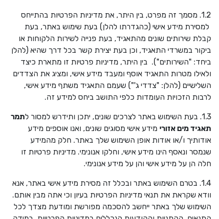
1.2. מסמך זה מפרט, בין היתר, את מדיניות הפרטיות בהתייחס
למסירת מידע אישי (כהגדרתו להלן) בעת שימוש באתר, בעת
קבלת שירותים שונים מהתאגיד, בעת פנייה לשירות הלקוחות או
ביקור במשרדי התאגיד, וכן בעת יצירת קשר בכל דרך שהיא (להלן
ביחד: "השירותים"). בין היתר, מדיניות פרטיות זו מתארת כיצד
ולאילו מטרות התאגיד אוסף ומעבד מידע אישי, ומציג את הצדדים
השלישיים (להלן: "צדדי ג'") שעמם התאגיד משתף מידע אישי,
לרבות הזכויות העומדות כלפי התושב ביחס למידע זה.
1.3. בעת השימוש באתר לצרכים שונים, יתכן ותידרש למסור ל
תמר
תאגיד מים אזורי
מידע אישי מסוגים שונים, ואנו אוספים מידע
אודותיך ו/או אודות אופן השימוש שלך באתר. חלק מהמידע
שנמסר ונאסף הינו מידע אישי, וחלקו אנונימי. מדיניות פרטיות זו
חלה הן על מידע אישי והן על מידע אנונימי.
1.4. בטרם השימוש באתר ובכלל זה מסירת מידע אישי באתר, אנא
וודא שקראת את תנאי מדיניות הפרטיות בעיון וכי אתה מבין אותם.
השימוש שלך באתר ייחשב להסכמה מפורשת ומודעת מצדך לכל
התנאים, ההתניות וההודעות הנכללים במדיניות הפרטיות. במידה