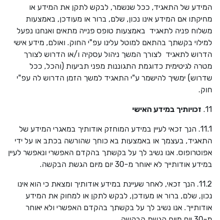
המידע של התאגיד, ככל שנשמר, לבקש לתקן את המידע או
מחיקתו אם המידע אינו נכון, שלם, ברור או מעודכן, באמצעות
משלוח פניה לתאגיד באמצעות טופס פנייה מתאים ואנחנו נפעל
למילוי בקשתך בהתאם למוטל עלינו עפ"י החוק. ואולם, מידע אישי
הדרוש לתאגיד לצורך המשך ניהול עסקיה ו/או הדרוש לצורך
מטרה לגיטימית כדוגמת התגוננות מפני תביעות (והכל, ככל
שדרוש) ימשיך להישמר ע"י התאגיד למשך הזמן הדרוש לה עפ"י
חוק.
11.
זכויותיך במידע האישי
11.1. הנך זכאי לעיין במידע המוחזק אודותיך במאגרי המידע של
התאגיד, בעצמך או באמצעות בא כוחך שהורשה בכתב או על ידי
אפוטרופוס. אנו נשיב לך על בקשתך בהקדם האפשרי ונאפשר לעיין
במידע אודותייך לא יאוחר מ-30 יום מיום הגשת הבקשה.
11.2. הנך זכאי, לאחר שעיינת במידע אודותיך ומצאת כי הוא אינו
נכון, שלם, ברור או מעודכן, לבקש לתקן או למחוק את המידע
אודותייך. אנו נשיב לך על בקשתך בהקדם האפשרי ולא יאוחר
מ-30 יום מיום הגשת הבקשה.