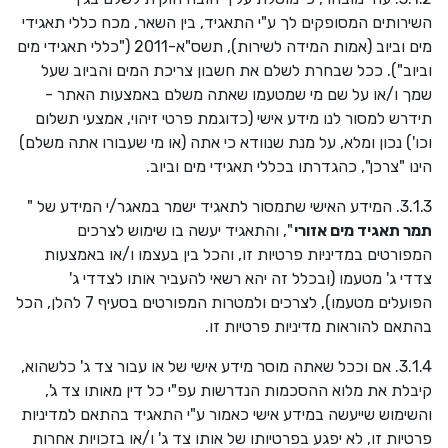
השירותים המסופקים לך ע"י התאגיד, בין השאר, מכח כללי תאגידי
מים וביוב (אמות המידה לשירות), תשס"א-2011 ("כללי תאגידי מים
וביוב"). ככל שבחרת לשלם את חשבון צריכת המים והביוב שעל
שמך ו/או על שם מי שמטעמו שאתה משלם באמצעות האתר -
תידרש למסור לנו מידע אישי (כדוגמת פרטי זיהוי, אמצעי תשלום
וכו') נכון ומלא, על מנת שנוודא כי אתה (או מי שעבורו אתה משלם)
הינו "צרכן", כהגדרתו בכללי תאגידי מים וביוב.
3.1.3. המידע האישי שתמסור לתאגיד ישמר במאגר/י המידע של "
תמר תאגיד מים אזורי
", והתאגיד יעשה בו שימוש לצרכים
המפורטים במדיניות פרטיות זו, והכל בין בעצמו ו/או באמצעות
צדדי ג' מטעמו (ובכלל זה יהא רשאי להעביר אותו לצדדי ג'
הפועלים מטעמו), לצרכים ולמטרות המפורטים בסעיף
7
להלן, הכל
בהתאם להוראות מדיניות פרטיות זו.
3.1.4. אם וככל שאתה מוסר מידע אישי של או עבור צד ג' כלשהוא,
קיבלת את מלוא ההסכמות הנדרשות עפ"י כל דין מאותו צד ג',
והשימוש שייעשה במידע אישי כאמור ע"י התאגיד בהתאם למדיניות
פרטיות זו, לא יפגע בפרטיותו של אותו צד ג' ו/או בזכויות אחרות