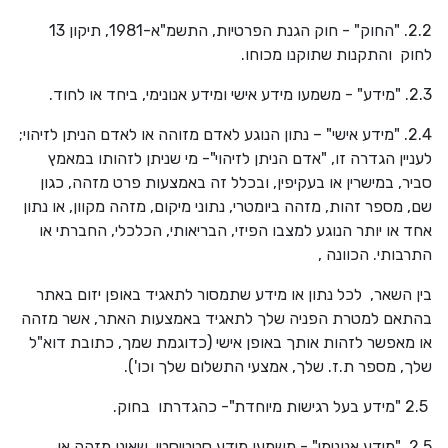
2.2. "החוק" - חוק הגנת הפרטיות, התשמ"א-1981, תיקון 13
לחוק והתקנות שתוקנו מכוחו.
2.3. "מידע" - משמעו מידע אישי ומידע אנונימי, ביחד או לחוד.
2.4. "מידע אישי" – נתון הנוגע לאדם מזוהה או לאדם הניתן לזיהוי;
לעניין הגדרה זו, "אדם הניתן לזיהוי"- מי שניתן לזהותו במאמץ
סביר, במישרין או בעקיפין, ובכלל זה באמצעות פרט מזהה, כגון
שם, מספר זהות, מזהה ביומטרי, נתוני מיקום, מזהה מקוון, או נתון
אחד או יותר הנוגע למצבו הפיזי, הבריאותי, הכלכלי, החברתי או
התרבותי. הכוונה ,
בין השאר, לכל נתון או מידע שתמסור לתאגיד באופן יזום באתר
בהתאם למטרת הפניה שלך לתאגיד באמצעות האתר, אשר מזהה
או מאפשר לזהות אותך באופן אישי (כדוגמת שמך, כתובת דוא"ל
שלך, מספר ת.ז. שלך, אמצעי התשלום שלך וכו').
2.5 "מידע בעל רגישות מיוחדת"- כהגדרתו בחוק.
2.5. "מידע אנונימי" - משמעו מידע סטטיסטי, שאינו מזהה או