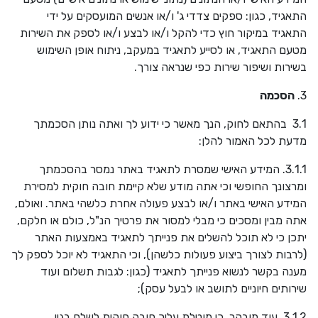
התאגיד, כגון: ספקים צדדי ג' ו/או אנשים המועסקים על ידי
התאגיד במיקור חוץ כדי להקל ו/או לבצע ו/או לספק את השירות
מטעם התאגיד, או לסייע לתאגיד במעקב, ניתוח אופן השימוש
בשירות ושיפור שירות כפי שנראה צורך.
3.
הסכמה
3.1 בהתאם לחוק, הנך מאשר כי ידוע לך ואתה נותן הסכמתך
מדעת לכל האמור להלן:
3.1.1. המידע האישי שמסרת לתאגיד באתר נמסר בהסכמתך
ומרצונך החופשי וכי אתה מודע שלא קיימת חובה חוקית למסירת
המידע האישי באתר ו/או לבצע פעולה אחרת כלשהי באתר. ואולם,
אתה מבין ומסכים כי מבלי למסור את פרטיך הנ"ל, כולם או חלקם,
יתכן כי לא תוכל להשלים את פנייתך לתאגיד באמצעות האתר
(לרבות לצורך ביצוע פעולות כלשהן), וכי התאגיד לא יוכל לספק לך
מענה בקשר לנשוא פנייתך לתאגיד (כגון: לגבות תשלום ועוד
שירותים חיוניים לתושב או לבעל עסק);
3.1.2. עוד מובהר, כי מוטלת עליך חובה חוקית לשלם בגין