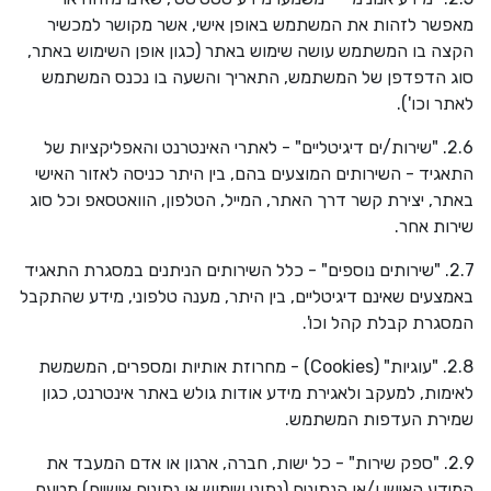
מאפשר לזהות את המשתמש באופן אישי, אשר מקושר למכשיר
הקצה בו המשתמש עושה שימוש באתר (כגון אופן השימוש באתר,
סוג הדפדפן של המשתמש, התאריך והשעה בו נכנס המשתמש
לאתר וכו').
2.6. "שירות/ים דיגיטליים" - לאתרי האינטרנט והאפליקציות של
התאגיד - השירותים המוצעים בהם, בין היתר כניסה לאזור האישי
באתר, יצירת קשר דרך האתר, המייל, הטלפון, הוואטסאפ וכל סוג
שירות אחר.
2.7. "שירותים נוספים" - כלל השירותים הניתנים במסגרת התאגיד
באמצעים שאינם דיגיטליים, בין היתר, מענה טלפוני, מידע שהתקבל
המסגרת קבלת קהל וכו'.
2.8. "עוגיות" (
Cookies
) - מחרוזת אותיות ומספרים, המשמשת
לאימות, למעקב ולאגירת מידע אודות גולש באתר אינטרנט, כגון
שמירת העדפות המשתמש.
2.9. "ספק שירות" - כל ישות, חברה, ארגון או אדם המעבד את
המידע האישי ו/או הנתונים (נתוני שימוש או נתונים אישיים) מטעם