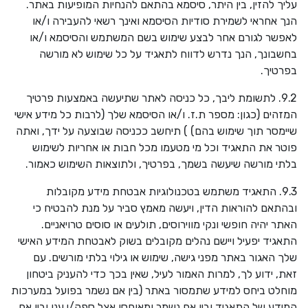
עליך להזין, בין היתר, סיסמא בהתאם להנחיות המופיעות באתר.
הנך אחראי לשמירת סודיות הסיסמא ואינך רשאי להעבירה ו/או
לאפשר לגורם אחר לבצע שימוש בשם המשתמש והסיסמא ו/או
בחשבונך, הנך נדרש לדווח לתאגיד על כל שימוש לא מורשה
בפרטיך.
9.2. לתשומת ליבך, כל כניסה לאתר שתיעשה באמצעות פרטיך
המזהים (כגון: מספר ת.ז. ו/או הסיסמא שלך (לרבות כל מידע אישי
שיימסר תוך שימוש בהם) ) תיחשב ככניסה שבוצעה על ידך, ואתה
פוטר את התאגיד וכל מי מטעמו מכל חבות או אחריות לשימוש
בלתי מורשה שיעשה בשמך, בפרטיך, ולתוצאות השימוש כאמור.
9.3. התאגיד משתמש בטכנולוגיות אבטחת מידע מקובלות
ובהתאם להוראות הדין, ויעשה מאמץ סביר על מנת להבטיח כי
האתר יהיה חופשי ונקי מווירוסים, תולעים או סוסים טרויאניים.
התאגיד יפעיל ויישם נהלים מקובלים בשוק לאבטחת המידע האישי
שלך האגור באתר מפני גישה, שימוש או גילוי בלתי מורשים. עם
זאת, ידוע לך, למרות האמור לעיל, שאין בכך כדי להעניק ביטחון
מוחלט ביחס למידע שתמסור באתר (בין אם נשמר בפועל במערכות
המידע של התאגיד ובין אם נשמר ומאוחסן אצל ספק/י ענן ובין אם