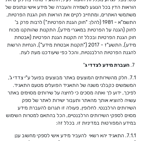
הוראות הדין בכל הנוגע לשמירה והעברה של מידע אישי ונתונים של
משתמשי האתרים, ומתחייב לקיים את הוראות חוק הגנת הפרטיות,
התשמ"א - 1981 (להלן: "חוק הגנת הפרטיות") לרבות פרק ב'
לחוק (הגנה על הפרטיות במאגרי מידע), התקנות שהותקנו מכוח
חוק הגנת הפרטיות ובכלל זה תקנות הגנת הפרטיות (אבטחת
מידע), התשע"ז - 2017 ("תקנות אבטחת מידע"), הנחיות הרשות
להגנת הפרטיות הרלבנטיות, והכל כפי שיעודכנו מעת לעת.
7.
העברת מידע לצדדי ג'
7.1. חלק מהשירותים המוצעים באתר מבוצעים בפועל ע"י צדדי ג',
המשמשים כקבלני משנה של התאגיד הפועלים מטעם התאגיד.
לפיכך, ידוע לך ואתה מסכים כי לחיצה על שירותים מסוימים באתר
עשויה להוציא אותך מהאתר ותעבור ישירות לאתר של ספק
השירותים הרלבנטי. לחלופין, פעולה זו תגרום להעברת מידע
מסוים לספקי השירותים הרלבנטיים, הכל בהתאם למטרות השימוש
במידע המפורטות במדיניות זו. בכלל זה:
7.1.1. התאגיד יהא רשאי להעביר מידע אישי לספקי מחשוב ענן