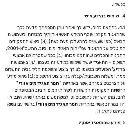
כלשהן.
4.
שימוש במידע אישי
4.1. בהתאם לחוק, ידוע לך ואתה נותן הסכמתך מדעת לכך
שהתאגיד מקבל ואוסף המידע האישי אודותיך למטרות ולשימושים
הבאים (כפי שעשויים להתעדכן מעת לעת): (א) ביצוע התפקידים
המוטלים על התאגיד עפ"י חוק תאגידי מים וביוב, התשס"א-2001,
התקנות והכללים שהותקנו מכוחו; (ב) ככל שמסרת לנו אמצעי
תשלום – התאגיד יעשה שימוש במידע זה בעצמו ו/או באמצעות
צדדי ג' הפועלים מטעמו לצורך ביצוע והשלמת הליך גבית התשלום
ממך, ומשלוח חשבונית/קבלה בגין ביצוע התשלום; (ג) ניהול מידע
על הצרכנים במרחב אשר באחריות "
תמר תאגיד מים אזורי
"
הרשויות המקומיות הקשורות לשירותי המים והביוב המסופקים
להם, מתן השירות לתושבים וכן למשתמשים באתר (שהיו, הינם או
יהיו במרחב אשר באחריות
תמר תאגיד מים אזורי
) בקשר עם נשוא
פנייתם לתאגיד.
5.
מידע שהתאגיד אוסף: