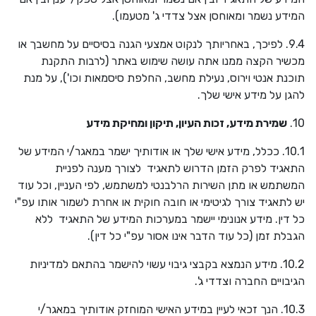
המידע נשמר ומאוחסן אצל צדדי ג' מטעמו).
9.4. לפיכך, באחריותך לנקוט אמצעי הגנה בסיסיים על מחשבך או
מכשיר הקצה ממנו אתה עושה שימוש באתר (לרבות התקנת
תוכנת אנטי וירוס, נעילת מחשב, החלפת סיסמאות וכו'), על מנת
להגן על מידע אישי שלך.
10.
שמירת מידע, זכות העיון, תיקון ומחיקת מידע
10.1. ככלל, מידע אישי שלך או אודותיך ישמר במאגר/י המידע של
התאגיד לפרק הזמן הדרוש לתאגיד לצורך מענה לפניית
המשתמש או מתן השירות הרלבנטי למשתמש, לפי העניין, וכל עוד
יש לתאגיד צורך לגיטימי או חובה חוקית או אחרת לשמור אותו עפ"י
כל דין. מידע אנונימי יישמר במערכות המידע של התאגיד ללא
הגבלת זמן (כל עוד הדבר אינו אסור עפ"י כל דין).
10.2. מידע הנמצא בקבצי גיבוי עשוי להישמר בהתאם למדיניות
הגיבויים החברה וצדדי ג'.
10.3. הנך זכאי לעיין במידע האישי המוחזק אודותיך במאגר/י