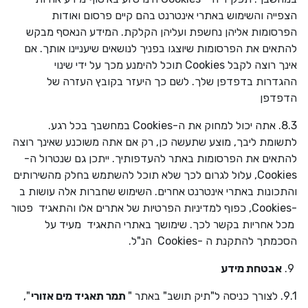
הצפייה והשימוש באתרי אינטרנט בהם קיים פרסום ואודות
הפרסומות אליהן נחשפת ועליהן הקלקת. המידע הנאסף מבקש
להתאים את הפרסומות שיוצגו בפניך לנושאים שיעניינו אותך. אם
אינך רוצה לקבל
Cookies
תוכל להימנע מכך על ידי שינוי
ההגדרות בדפדפן שלך. לשם כך היעזר בקובץ העזרה של
הדפדפן
8.3. אתה יכול למחוק את ה-
Cookies
במחשבך בכל רגע.
לתשומת ליבך, מוצע שתעשה כן, רק אם אתה משוכנע שאינך רוצה
להתאים את הפרסומות באתר להעדפותיך. ייתכן גם שנטרול ה-
Cookies
, עלול לגרום לכך שלא תוכל להשתמש בחלק מהשירותים
והתכונות באתרי אינטרנט אחרים. השימוש שחברות אלה עושות ב
-
Cookies
, כפוף למדיניות הפרטיות של אתרים אלו והתאגיד פטור
מכל אחריות בקשר לכך. שימושך באתרי התאגיד מעיד על
הסכמתך להתקנת ה -
Cookies
הנ"ל.
9.
אבטחת מידע
9.1. לצורך כניסה ל"תיק תושב" באתר "
תמר תאגיד מים אזורי
",