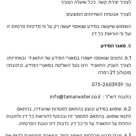
לצורך יצירת קשר, ככל שיעלה הצורך
לצורך אבטחת השירותים המוצעים
השימוש שייעשה במידע שנאסף ייעשה רק על פי מדיניות פרטיות זו
ועל פי הוראות כל דין
6.
מאגר המידע
6.1. נתונים שנאספו יישמרו במאגרי המידע של התאגיד ובאחריותו.
לצורך העניין, התאגיד הינו בעל השליטה במאגרי המידע, וכתובתו:
סוקולוב 21 רמלה
טל: 073-2603939
כתובת דוא"ל :
info@tamarwater.co.il
6.2. שימוש במידע יבוצע בהתאם למטרות שהוגדרו, בהתאם
לתנאי שימוש, בהתאם למסמך זה ובכפוף להוראות כל דין ולחובות
החלות על התאגיד על פי כל דין, לרבות דיני הגנת הפרטיות.
6.3. מבלי לגרוע מכלליות האמור לעיל, התאגיד מתחייבת לקיים את