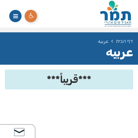
דף הבית
عربيه
عربيه
***قريباً***